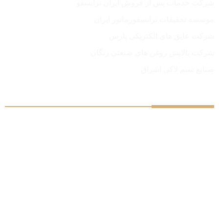
شرکت خدمات پس از فروش ایران ترانسفو
موسسه تحقیقات ترانسفورماتور ایران
شرکت عایق های الکتریکی پارس
شرکت پالایش روغن های صنعتی زنگان
صنایع سیم لاکی اشراق
درباره ما
شرکت ایران ترانسفو ری اولین واحد طراحی و تولید
ترانسفورماتورهای کلاس توزیع، تحت لیسانس زیمنس آلمان در
سال 1345 تأسیس و در سال 1346 به بهره‌برداری و تولید رسیده
است. این شرکت با بهره‌گیری و تربیت سرمایه‌های دانشی خود،
تکنولوژی زیمنس آلمان را در حوزه طراحی، تولید و تست انواع
ترانسفورماتورهای توزیع از توان 5 تا 20000 کیلوولت آمپر
بومی‌سازی نموده است. ظرفیت تولید فعلی کارخانه بالغ بر 3000
مگاولت آمپر در سال است که با توجه به طرحهای توسعه پيش
بينی شده این ظرفیت نیز افزایش خواهد یافت.