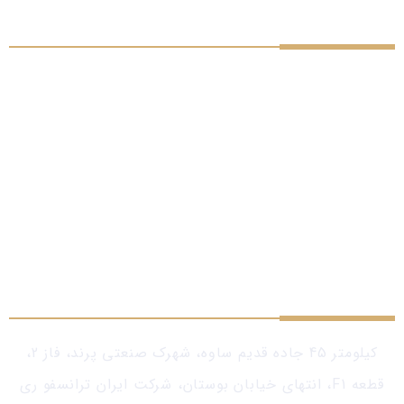
درباره ما
شرکت ایران ترانسفو ری اولین واحد طراحی و تولید
ترانسفورماتورهای کلاس توزیع، تحت لیسانس زیمنس آلمان در
سال 1345 تأسیس و در سال 1346 به بهره‌برداری و تولید رسیده
است. این شرکت با بهره‌گیری و تربیت سرمایه‌های دانشی خود،
تکنولوژی زیمنس آلمان را در حوزه طراحی، تولید و تست انواع
ترانسفورماتورهای توزیع از توان 5 تا 20000 کیلوولت آمپر
بومی‌سازی نموده است. ظرفیت تولید فعلی کارخانه بالغ بر 3000
مگاولت آمپر در سال است که با توجه به طرحهای توسعه پيش
بينی شده این ظرفیت نیز افزایش خواهد یافت.
تماس با ما
کیلومتر 45 جاده قدیم ساوه، شهرک صنعتی پرند، فاز 2،
قطعه F1، انتهای خیابان بوستان، شرکت ایران ترانسفو ری